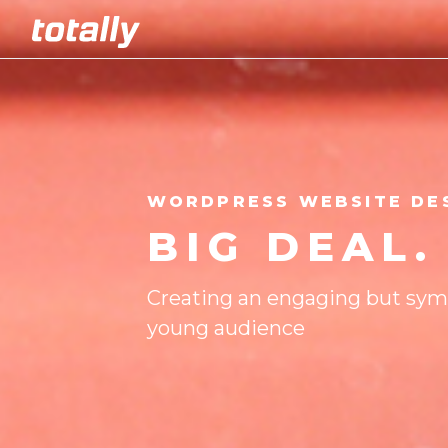
WORDPRESS WEBSITE DE
BIG DEAL.
Creating an engaging but symp
young audience