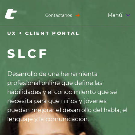
Menú
Contáctanos
UX + CLIENT PORTAL
SLCF
Desarrollo de una herramienta
profesional online que define las
habilidades y el conocimiento que se
necesita para que niños y jóvenes
puedan mejorar el desarrollo del habla, el
lenguaje y la comunicación.